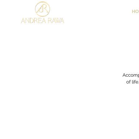
HO
Accompa
of lif