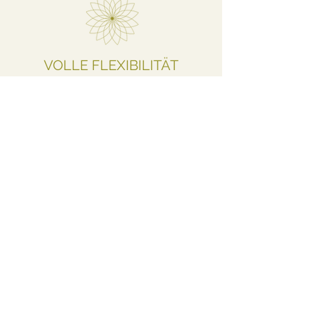
VOLLE FLEXIBILITÄT
Du erhältst Zugang zum exklusiven
Online-Mitgliederbereich, in dem dir alle
Inhalte jederzeit und überall zur Verfügung
stehen.
Dein Workbook